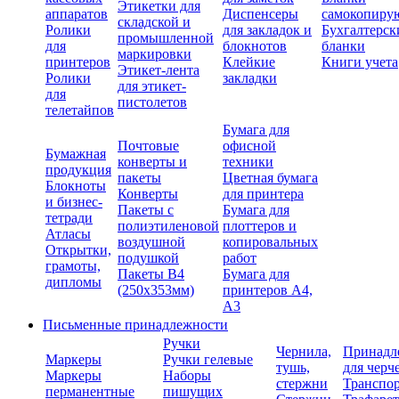
Этикетки для
аппаратов
Диспенсеры
самокопиру
складской и
Ролики
для закладок и
Бухгалтерск
промышленной
для
блокнотов
бланки
маркировки
принтеров
Клейкие
Книги учета
Этикет-лента
Ролики
закладки
для этикет-
для
пистолетов
телетайпов
Бумага для
Почтовые
офисной
Бумажная
конверты и
техники
продукция
пакеты
Цветная бумага
Блокноты
Конверты
для принтера
и бизнес-
Пакеты с
Бумага для
тетради
полиэтиленовой
плоттеров и
Атласы
воздушной
копировальных
Открытки,
подушкой
работ
грамоты,
Пакеты В4
Бумага для
дипломы
(250х353мм)
принтеров А4,
А3
Письменные принадлежности
Ручки
Чернила,
Принадл
Маркеры
Ручки гелевые
тушь,
для черч
Маркеры
Наборы
стержни
Транспо
перманентные
пишущих