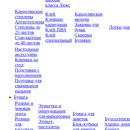
класса Люкс
Канцелярские
Клей
Канцелярские
степлеры
Клеящие
мелочи
Антистеплеры
карандаши
Зажимы для
Степлеры до
Лотки для
Клей ПВА
бумаг
25 листов
Клей
Скрепки
Стандартные
специальный
Булавки
до 40 листов
Настольные
аксессуары
Коврики на
стол
Подставки с
наполнением
Подушки для
смачивания
пальцев
Бумага
Ролики и
Этикетки и
чековая
оборудование
лента
Бумага для
для маркировки
Ролики
заметок
Бухгалтерск
Этикет-
для
Блок-кубики
бланки, кни
пистолеты
кассовых
для заметок
Бланки