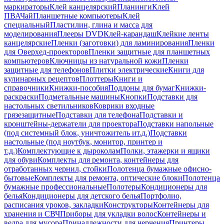
маркираторы
Клей канцелярский
Планинги
Клей
ПВА
Чай
Планшетные компьютеры
Клей
специальный
Пластилин, глина и масса для
моделирования
Плееры DVD
Клей-карандаш
Клейкие ленты
канцелярские
Пленки (заготовки) для ламинирования
Пленки
для Оверхед-проекторов
Пленки защитные для планшетных
компьютеров
Ключницы из натуральной кожи
Пленки
защитные для телефонов
Плитки электрические
Книги для
кулинарных рецептов
Плоттеры
Книги и
справочники
Книжки-пособия
Поддоны для бумаг
Книжки-
раскраски
Подметальные машины
Кнопки
Подставки для
настольных светильников
Коврики входные
грязезащитные
Подставки для телефона
Подставки и
кронштейны-держатели для проектора
Подставки напольные
(под системный блок, уничтожитель ит.д.)
Подставки
настольные (под ноутбук, монитор, принтер и
т.д.)
Комплектующие к дыроколам
Полки, этажерки и ящики
для обуви
Комплекты для ремонта, контейнеры для
отработанных чернил, стойки
Полотенца бумажные офисно-
бытовые
Комплекты для ремонта, оптические блоки
Полотенца
бумажные профессиональные
Полотеры
Кондиционеры для
белья
Кондиционеры для детского белья
Портфолио,
расписания уроков, закладки
Конструкторы
Контейнеры для
хранения и СВЧ
Приборы для укладки волос
Контейнеры и
ведра для мусора
Принадлежности для черчения
Принтеры