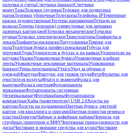
палочки и счеты
Счетчики банкнот
Счетчики
монет
Тазы
Тележки грузовые
Тележки для подвесных
папок
Тележки уборочные
Телескопы
Телефоны IP
Темперные
краски художественные
Тестеры напряжения
Тетради на
кольцах
Тонеры (порошок) совместимые для заправки
лазерных картриджей
Точилки механические
Точилки
ручные
Точилки электрические
Транспортиры
Трафареты и
лекала
Трафареты-раскраски
Треугольники
Тряпки для
пола
Туалетная бумага профессиональная
Тубусы для
чертежей
Тушь
Удлинители в бухтах и на рамках
Удлинители на
катушке
Указки
Упаковочная бумага
Упаковочные клейкие
ленты
Упаковочные рекламные материалы
Упаковщики
банкнот
Урны-пепельницы
Утюги
Уход за обувью и
одеждой
Фартуки
Фартуки для уроков труда
Фетр
Фильтры для
очистителя воздуха
Флаги и знамена
Фольга для
выпечки
Фольга цветная
Фотоаппараты
зеркальные
Фотоаппараты системные
(беззеркальные)
Фотобарабаны
Фотоаппараты
компактные
Хабы (разветвители) USB 2.0
Холсты на
картоне
Холсты на подрамнике
Цветная бумага, цветной
картон для квиллинга и оригами
Цветная пористая резина и
пластик
Циркули
Чайные и кофейные наборы
Чернила для
струйных принтеров и МФУ
Чертежные принадлежности для
доски
Чистящие и моющие средства для кухни
Чистящие
средства для досок
Швабры и комплекты для мытья