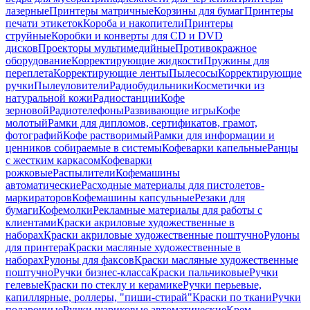
лазерные
Принтеры матричные
Корзины для бумаг
Принтеры
печати этикеток
Короба и накопители
Принтеры
струйные
Коробки и конверты для CD и DVD
дисков
Проекторы мультимедийные
Противокражное
оборудование
Корректирующие жидкости
Пружины для
переплета
Корректирующие ленты
Пылесосы
Корректирующие
ручки
Пылеуловители
Радиобудильники
Косметички из
натуральной кожи
Радиостанции
Кофе
зерновой
Радиотелефоны
Развивающие игры
Кофе
молотый
Рамки для дипломов, сертификатов, грамот,
фотографий
Кофе растворимый
Рамки для информации и
ценников собираемые в системы
Кофеварки капельные
Ранцы
с жестким каркасом
Кофеварки
рожковые
Распылители
Кофемашины
автоматические
Расходные материалы для пистолетов-
маркираторов
Кофемашины капсульные
Резаки для
бумаги
Кофемолки
Рекламные материалы для работы с
клиентами
Краски акриловые художественные в
наборах
Краски акриловые художественные поштучно
Рулоны
для принтера
Краски масляные художественные в
наборах
Рулоны для факсов
Краски масляные художественные
поштучно
Ручки бизнес-класса
Краски пальчиковые
Ручки
гелевые
Краски по стеклу и керамике
Ручки перьевые,
капиллярные, роллеры, "пиши-стирай"
Краски по ткани
Ручки
подарочные
Ручки шариковые автоматические
Крем