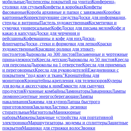
мобильные
Диспенсеры покрытий на унитаз
Конференц-
столики для стульев
Конфеты в коробках
Конфеты
фасованные
Короба архивные и папки с завязками
Коробки
картонные
Корректирующие средства
Доски для информации,
стенды и витрины
Пастель художественная
Косметички и
сумочки универсальные
Кофе
Доски для письма мелом
Кофе и
какао в капсулах
Доски для черчения и
рейсшины
Кофемашины и кофе для них
Доски-
флипчарты
Доски, стеки и формочки для лепки
Краски
художественные
Красящие ролики для этикет-
пистолетов
Дыроколы до 300 листов
Письменные и чертежные
принадлежности
Кресла детские
Дыроколы до 50 листов
Кресла
для персонала
Дыроколы на 1 отверстие
Кресла для приемных
и переговорных
Кресла для руководителей
Ежедневники с
покрытием "под кожу и ткань"
Кронштейны для
мониторов
Кронштейны-крепления для телевизоров
Кулеры
для воды и аксессуары к ним
Емкости для сыпучих
продуктов
Кухонные комбайны
Ламинаторы
Заварники
Лампы
люминесцентные энергосберегающие
Лампы
накаливания
Зажимы для купюр
Лапша быстрого
приготовления
Закладки
Ластики, резинки
стирательные
Магнитолы
Маникюрные
наборы
Маркеры
Зарядные устройства для портативной
электроники
Маршрутизаторы, модемы и сплиттеры
Защитные
покрытия
Машинки для стрижки волос
Звонки