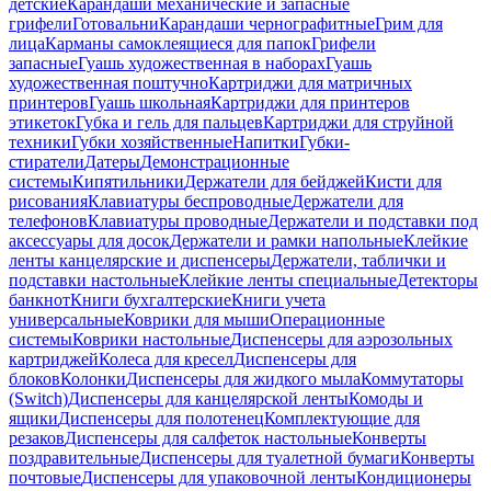
детские
Карандаши механические и запасные
грифели
Готовальни
Карандаши чернографитные
Грим для
лица
Карманы самоклеящиеся для папок
Грифели
запасные
Гуашь художественная в наборах
Гуашь
художественная поштучно
Картриджи для матричных
принтеров
Гуашь школьная
Картриджи для принтеров
этикеток
Губка и гель для пальцев
Картриджи для струйной
техники
Губки хозяйственные
Напитки
Губки-
стиратели
Датеры
Демонстрационные
системы
Кипятильники
Держатели для бейджей
Кисти для
рисования
Клавиатуры беспроводные
Держатели для
телефонов
Клавиатуры проводные
Держатели и подставки под
аксессуары для досок
Держатели и рамки напольные
Клейкие
ленты канцелярские и диспенсеры
Держатели, таблички и
подставки настольные
Клейкие ленты специальные
Детекторы
банкнот
Книги бухгалтерские
Книги учета
универсальные
Коврики для мыши
Операционные
системы
Коврики настольные
Диспенсеры для аэрозольных
картриджей
Колеса для кресел
Диспенсеры для
блоков
Колонки
Диспенсеры для жидкого мыла
Коммутаторы
(Switch)
Диспенсеры для канцелярской ленты
Комоды и
ящики
Диспенсеры для полотенец
Комплектующие для
резаков
Диспенсеры для салфеток настольные
Конверты
поздравительные
Диспенсеры для туалетной бумаги
Конверты
почтовые
Диспенсеры для упаковочной ленты
Кондиционеры