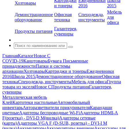
Картриджи
Ежедневники
Школа
Хозтовары
и тонеры
2016
2015
Мебель
Демонстрационное
Офисная
Спецодежда,
для
оборудование
техника
инструменты
офиса
Галантерея,
Продукты питания
сувениры
Главная
Каталог
Новое С
COVID-19
Канцтовары
Бумага
Письменные
принадлежности
Папки и системы
архивации
Хозтовары
Картриджи и тонеры
Ежедневники
2016
Школа 2015
Демонстрационное оборудование
Офисная
техника
Спецодежда, инструменты
Мебель для офиса
Группа
товара из экселя
Новое С
Продукты питания
Галантерея,
сувениры
Металлическая мебель
Клей
Картотеки настольные
Автомобильный
инвентарь
Авторазветвители прикуривателя
Карандаши
цветные
Адаптеры беспроводные Wi-Fi
Адаптеры HDMI-A
F(розетка) - DVI-D M(вилка)
Адаптеры сетевые
(карты)
Адаптеры VGA F (D-SUB, розетка) - DVI-I M
(вилка)
Аккумуляторы
Аккумуляторы внешние
Аксессуары для