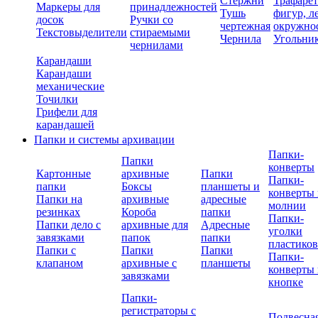
Стержни
Трафаре
Маркеры для
принадлежностей
Тушь
фигур, л
досок
Ручки со
чертежная
окружно
Текстовыделители
стираемыми
Чернила
Угольни
чернилами
Карандаши
Карандаши
механические
Точилки
Грифели для
карандашей
Папки и системы архивации
Папки-
Папки
конверты
Картонные
архивные
Папки
Папки-
папки
Боксы
планшеты и
конверты 
Папки на
архивные
адресные
молнии
резинках
Короба
папки
Папки-
Папки дело с
архивные для
Адресные
уголки
завязками
папок
папки
пластико
Папки с
Папки
Папки
Папки-
клапаном
архивные с
планшеты
конверты 
завязками
кнопке
Папки-
регистраторы с
Подвесна