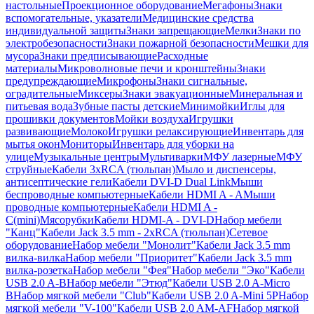
настольные
Проекционное оборудование
Мегафоны
Знаки
вспомогательные, указатели
Медицинские средства
индивидуальной защиты
Знаки запрещающие
Мелки
Знаки по
электробезопасности
Знаки пожарной безопасности
Мешки для
мусора
Знаки предписывающие
Расходные
материалы
Микроволновые печи и кронштейны
Знаки
предупреждающие
Микрофоны
Знаки сигнальные,
оградительные
Миксеры
Знаки эвакуационные
Минеральная и
питьевая вода
Зубные пасты детские
Минимойки
Иглы для
прошивки документов
Мойки воздуха
Игрушки
развивающие
Молоко
Игрушки релаксирующие
Инвентарь для
мытья окон
Мониторы
Инвентарь для уборки на
улице
Музыкальные центры
Мультиварки
МФУ лазерные
МФУ
струйные
Кабели 3xRCA (тюльпан)
Мыло и диспенсеры,
антисептические гели
Кабели DVI-D Dual Link
Мыши
беспроводные компьютерные
Кабели HDMI A - A
Мыши
проводные компьютерные
Кабели HDMI A -
C(mini)
Мясорубки
Кабели HDMI-A - DVI-D
Набор мебели
"Канц"
Кабели Jack 3.5 mm - 2xRCA (тюльпан)
Сетевое
оборудование
Набор мебели "Монолит"
Кабели Jack 3.5 mm
вилка-вилка
Набор мебели "Приоритет"
Кабели Jack 3.5 mm
вилка-розетка
Набор мебели "Фея"
Набор мебели "Эко"
Кабели
USB 2.0 A-B
Набор мебели "Этюд"
Кабели USB 2.0 A-Micro
B
Набор мягкой мебели "Club"
Кабели USB 2.0 A-Mini 5P
Набор
мягкой мебели "V-100"
Кабели USB 2.0 AM-AF
Набор мягкой