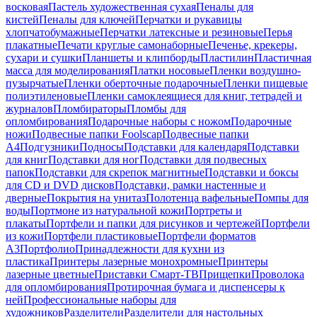
восковая
Пастель художественная сухая
Пеналы для
кистей
Пеналы для ключей
Перчатки и рукавицы
хлопчатобумажные
Перчатки латексные и резиновые
Перья
плакатные
Печати круглые самонаборные
Печенье, крекеры,
сухари и сушки
Планшеты и клипборды
Пластилин
Пластичная
масса для моделирования
Платки носовые
Пленки воздушно-
пузырчатые
Пленки оберточные подарочные
Пленки пищевые
полиэтиленовые
Пленки самоклеящиеся для книг, тетрадей и
журналов
Пломбираторы
Пломбы для
опломбирования
Подарочные наборы с ножом
Подарочные
ножи
Подвесные папки Foolscap
Подвесные папки
А4
Подгузники
Подносы
Подставки для календаря
Подставки
для книг
Подставки для ног
Подставки для подвесных
папок
Подставки для скрепок магнитные
Подставки и боксы
для CD и DVD дисков
Подставки, рамки настенные и
дверные
Покрытия на унитаз
Полотенца вафельные
Помпы для
воды
Портмоне из натуральной кожи
Портреты и
плакаты
Портфели и папки для рисунков и чертежей
Портфели
из кожи
Портфели пластиковые
Портфели форматов
А3
Портфолио
Принадлежности для кухни из
пластика
Принтеры лазерные монохромные
Принтеры
лазерные цветные
Приставки Смарт-ТВ
Прищепки
Проволока
для опломбирования
Протирочная бумага и диспенсеры к
ней
Профессиональные наборы для
художников
Разделители
Разделители для настольных