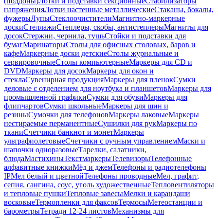
(поддоны)
Лотки и подставки секционные
Стабилизаторы
напряжения
Лотки настенные металлические
Стаканы, бокалы,
фужеры
Лупы
Стеклоочистители
Магнитно-маркерные
доски
Стеллажи
Степлеры, скобы, антистеплеры
Магниты для
досок
Стержни, чернила, тушь
Стойки и подставки для
бумаг
Маринаторы
Столы для офисных столовых, баров и
кафе
Маркерные доски детские
Столы журнальные и
сервировочные
Столы компьютерные
Маркеры для CD и
DVD
Маркеры для досок
Маркеры для окон и
стекла
Сувенирная продукция
Маркеры для пленок
Сумки
деловые с отделением для ноутбука и планшетов
Маркеры для
промышленной графики
Сумки для обуви
Маркеры для
флипчартов
Сумки школьные
Маркеры для шин и
резины
Сумочки для телефонов
Маркеры лаковые
Маркеры
нестираемые перманентные
Сушилки для рук
Маркеры по
ткани
Счетчики банкнот и монет
Маркеры
ультрафиолетовые
Счетчики с ручным управлением
Маски и
шапочки одноразовые
Тарелки, салатники,
блюда
Мастихины
Текстмаркеры
Телевизоры
Телефонные
алфавитные книжки
Мёд и джем
Телефоны и радиотелефоны
IP
Мел белый и цветной
Телефоны проводные
Мел, графит,
сепия, сангина, соус, уголь художественные
Тепловентиляторы
и тепловые пушки
Тепловые завесы
Мелки и карандаши
восковые
Термопленки для факсов
Термосы
Метеостанции и
барометры
Тетради 12-24 листов
Механизмы для