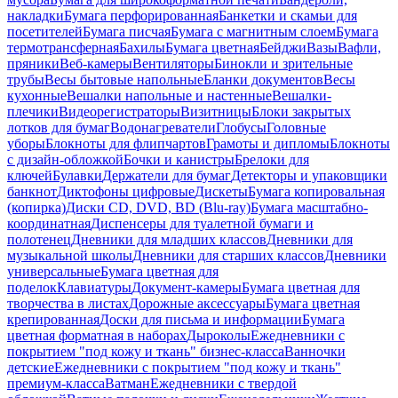
накладки
Бумага перфорированная
Банкетки и скамьи для
посетителей
Бумага писчая
Бумага с магнитным слоем
Бумага
термотрансферная
Бахилы
Бумага цветная
Бейджи
Вазы
Вафли,
пряники
Веб-камеры
Вентиляторы
Бинокли и зрительные
трубы
Весы бытовые напольные
Бланки документов
Весы
кухонные
Вешалки напольные и настенные
Вешалки-
плечики
Видеорегистраторы
Визитницы
Блоки закрытых
лотков для бумаг
Водонагреватели
Глобусы
Головные
уборы
Блокноты для флипчартов
Грамоты и дипломы
Блокноты
с дизайн-обложкой
Бочки и канистры
Брелоки для
ключей
Булавки
Держатели для бумаг
Детекторы и упаковщики
банкнот
Диктофоны цифровые
Дискеты
Бумага копировальная
(копирка)
Диски CD, DVD, BD (Blu-ray)
Бумага масштабно-
координатная
Диспенсеры для туалетной бумаги и
полотенец
Дневники для младших классов
Дневники для
музыкальной школы
Дневники для старших классов
Дневники
универсальные
Бумага цветная для
поделок
Клавиатуры
Документ-камеры
Бумага цветная для
творчества в листах
Дорожные аксессуары
Бумага цветная
крепированная
Доски для письма и информации
Бумага
цветная форматная в наборах
Дыроколы
Ежедневники с
покрытием "под кожу и ткань" бизнес-класса
Ванночки
детские
Ежедневники с покрытием "под кожу и ткань"
премиум-класса
Ватман
Ежедневники с твердой