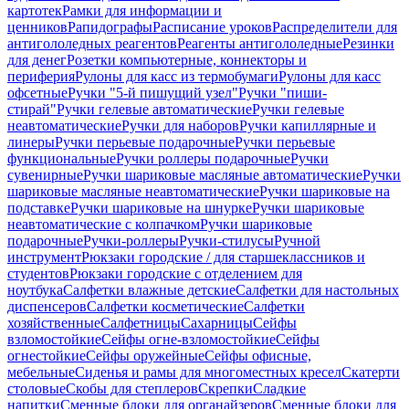
картотек
Рамки для информации и
ценников
Рапидографы
Расписание уроков
Распределители для
антигололедных реагентов
Реагенты антигололедные
Резинки
для денег
Розетки компьютерные, коннекторы и
периферия
Рулоны для касс из термобумаги
Рулоны для касс
офсетные
Ручки "5-й пишущий узел"
Ручки "пиши-
стирай"
Ручки гелевые автоматические
Ручки гелевые
неавтоматические
Ручки для наборов
Ручки капиллярные и
линеры
Ручки перьевые подарочные
Ручки перьевые
функциональные
Ручки роллеры подарочные
Ручки
сувенирные
Ручки шариковые масляные автоматические
Ручки
шариковые масляные неавтоматические
Ручки шариковые на
подставке
Ручки шариковые на шнурке
Ручки шариковые
неавтоматические с колпачком
Ручки шариковые
подарочные
Ручки-роллеры
Ручки-стилусы
Ручной
инструмент
Рюкзаки городские / для старшеклассников и
студентов
Рюкзаки городские с отделением для
ноутбука
Салфетки влажные детские
Салфетки для настольных
диспенсеров
Салфетки косметические
Салфетки
хозяйственные
Салфетницы
Сахарницы
Сейфы
взломостойкие
Сейфы огне-взломостойкие
Сейфы
огнестойкие
Сейфы оружейные
Сейфы офисные,
мебельные
Сиденья и рамы для многоместных кресел
Скатерти
столовые
Скобы для степлеров
Скрепки
Сладкие
напитки
Сменные блоки для органайзеров
Сменные блоки для