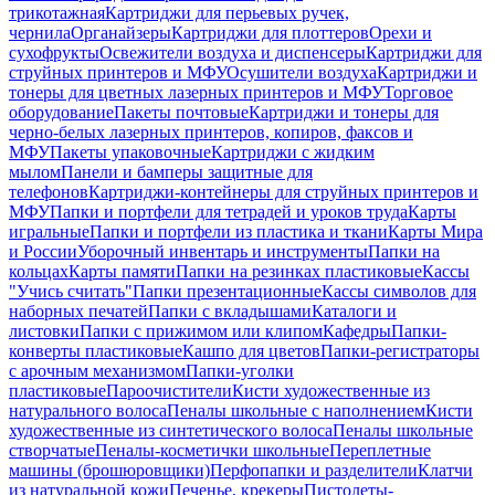
трикотажная
Картриджи для перьевых ручек,
чернила
Органайзеры
Картриджи для плоттеров
Орехи и
сухофрукты
Освежители воздуха и диспенсеры
Картриджи для
струйных принтеров и МФУ
Осушители воздуха
Картриджи и
тонеры для цветных лазерных принтеров и МФУ
Торговое
оборудование
Пакеты почтовые
Картриджи и тонеры для
черно-белых лазерных принтеров, копиров, факсов и
МФУ
Пакеты упаковочные
Картриджи с жидким
мылом
Панели и бамперы защитные для
телефонов
Картриджи-контейнеры для струйных принтеров и
МФУ
Папки и портфели для тетрадей и уроков труда
Карты
игральные
Папки и портфели из пластика и ткани
Карты Мира
и России
Уборочный инвентарь и инструменты
Папки на
кольцах
Карты памяти
Папки на резинках пластиковые
Кассы
"Учись считать"
Папки презентационные
Кассы символов для
наборных печатей
Папки с вкладышами
Каталоги и
листовки
Папки с прижимом или клипом
Кафедры
Папки-
конверты пластиковые
Кашпо для цветов
Папки-регистраторы
с арочным механизмом
Папки-уголки
пластиковые
Пароочистители
Кисти художественные из
натурального волоса
Пеналы школьные с наполнением
Кисти
художественные из синтетического волоса
Пеналы школьные
створчатые
Пеналы-косметички школьные
Переплетные
машины (брошюровщики)
Перфопапки и разделители
Клатчи
из натуральной кожи
Печенье, крекеры
Пистолеты-