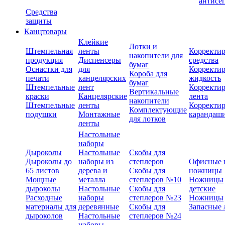
антисе
Средства
защиты
Канцтовары
Клейкие
Лотки и
Штемпельная
ленты
Корректи
накопители для
продукция
Диспенсеры
средства
бумаг
Оснастки для
для
Корректи
Короба для
печати
канцелярских
жидкость
бумаг
Штемпельные
лент
Корректи
Вертикальные
краски
Канцелярские
лента
накопители
Штемпельные
ленты
Корректи
Комплектующие
подушки
Монтажные
карандаш
для лотков
ленты
Настольные
наборы
Дыроколы
Настольные
Скобы для
Дыроколы до
наборы из
степлеров
Офисные 
65 листов
дерева и
Скобы для
ножницы
Мощные
металла
степлеров №10
Ножницы
дыроколы
Настольные
Скобы для
детские
Расходные
наборы
степлеров №23
Ножницы
материалы для
деревянные
Скобы для
Запасные 
дыроколов
Настольные
степлеров №24
наборы