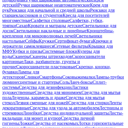
детский
Ручки шариковые неавтоматические
Крем для
рук
Рюкзаки для начальной и средней школы
Рюкзаки для
старшеклассников и студентов
Кресла для посетителей
многоместные
Салфетки столовые
Салфетки, губки,
тряпки
Сахар
Кровати и матрацы детские
Светильники для
досок
Светильники накладные и линейные
Кронштейны-
крепления для микроволновых печей
Светильники
настольные
Сейфы
Кружки
Сертификат-бумага
Крючки и
держатели самоклеящиеся
Сетевые фильтры
Крышки для
МФУ
Кубки и призы
Системные блоки
Кулеры для
воды
Сканеры
Сканеры штрихкодов
Скоросшиватели
картонные
Лаки, разбавители, грунты и
прочие
Скоросшиватели пластиковые
Скрепки, кнопки,
булавки
Лампы для
детекторов
Сливки
Смартфоны
Соковыжималки
Лампы-трубки
люминесцентные и стартеры
Соль
Ланч-боксы
Сплит-
системы
Средства для дезинфекции
Ластики
художественные
Средства для минимоек
Средства для мытья
пола
Леденцы, карамель и драже
Средства для мытья
стекол
Лезвия сменные для ножей
Средства для стирки
Ленты
декоративные
Средства для ухода за автомобилем
Лестницы и
стремянки
Линейки
Средства индивидуальной защиты
Листы-
вкладыши для монет и купюр
Средства личной
гигиены
Ложки
Средства от насекомых
Лотки горизонтальные