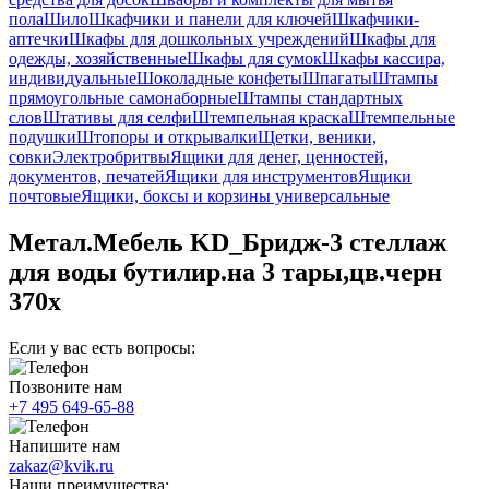
пола
Шило
Шкафчики и панели для ключей
Шкафчики-
аптечки
Шкафы для дошкольных учреждений
Шкафы для
одежды, хозяйственные
Шкафы для сумок
Шкафы кассира,
индивидуальные
Шоколадные конфеты
Шпагаты
Штампы
прямоугольные самонаборные
Штампы стандартных
слов
Штативы для селфи
Штемпельная краска
Штемпельные
подушки
Штопоры и открывалки
Щетки, веники,
совки
Электробритвы
Ящики для денег, ценностей,
документов, печатей
Ящики для инструментов
Ящики
почтовые
Ящики, боксы и корзины универсальные
Метал.Мебель KD_Бридж-3 стеллаж
для воды бутилир.на 3 тары,цв.черн
370х
Если у вас есть вопросы:
Позвоните нам
+7 495 649-65-88
Напишите нам
zakaz@kvik.ru
Наши преимущества: