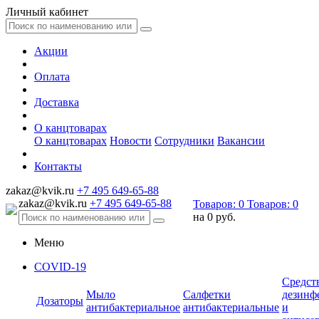
Личный кабинет
Акции
Оплата
Доставка
О канцтоварах
О канцтоварах
Новости
Сотрудники
Вакансии
Контакты
zakaz@kvik.ru
+7 495 649-65-88
zakaz@kvik.ru
+7 495 649-65-88
Товаров:
0
Товаров:
0
на
0 руб.
Меню
COVID-19
Средст
Мыло
Салфетки
дезинф
Дозаторы
антибактериальное
антибактериальные
и