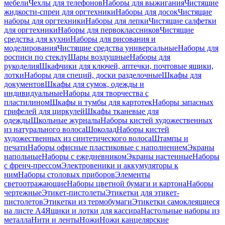
мебели
Чехлы для телефонов
Наборы для выжигания
Чистящие
жидкости-спреи для оргтехники
Наборы для досок
Чистящие
наборы для оргтехники
Наборы для лепки
Чистящие салфетки
для оргтехники
Наборы для первоклассников
Чистящие
средства для кухни
Наборы для рисования и
моделирования
Чистящие средства универсальные
Наборы для
росписи по стеклу
Шары воздушные
Наборы для
рукоделия
Шкафчики для ключей, аптечки, почтовые ящики,
лотки
Наборы для специй, доски разделочные
Шкафы для
документов
Шкафы для сумок, одежды и
индивидуальные
Наборы для творчества с
пластилином
Шкафы и тумбы для картотек
Наборы запасных
грифелей для циркулей
Шкафы тканевые для
одежды
Школьные журналы
Наборы кистей художественных
из натурального волоса
Шоколад
Наборы кистей
художественных из синтетического волоса
Штампы и
печати
Наборы офисные пластиковые с наполнением
Экраны
напольные
Наборы с ежедневником
Экраны настенные
Наборы
с френч-прессом
Электровеники и аккумуляторы к
ним
Наборы столовых приборов
Элементы
светоотражающие
Наборы цветной бумаги и картона
Наборы
чертежные
Этикет-пистолеты
Этикетки для этикет-
пистолетов
Этикетки из термобумаги
Этикетки самоклеящиеся
на листе А4
Ящики и лотки для кассира
Настольные наборы из
металла
Нити и ленты
Ножи
Ножи канцелярские