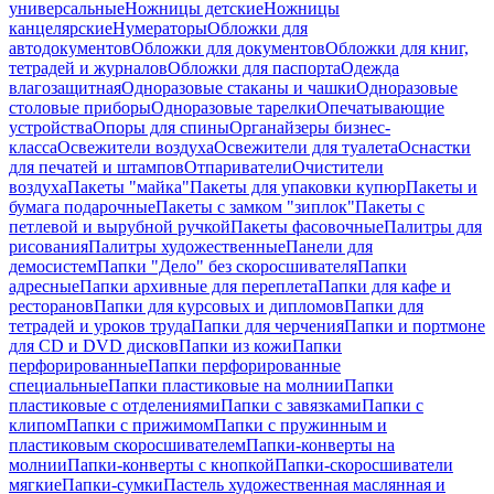
универсальные
Ножницы детские
Ножницы
канцелярские
Нумераторы
Обложки для
автодокументов
Обложки для документов
Обложки для книг,
тетрадей и журналов
Обложки для паспорта
Одежда
влагозащитная
Одноразовые стаканы и чашки
Одноразовые
столовые приборы
Одноразовые тарелки
Опечатывающие
устройства
Опоры для спины
Органайзеры бизнес-
класса
Освежители воздуха
Освежители для туалета
Оснастки
для печатей и штампов
Отпариватели
Очистители
воздуха
Пакеты "майка"
Пакеты для упаковки купюр
Пакеты и
бумага подарочные
Пакеты с замком "зиплок"
Пакеты с
петлевой и вырубной ручкой
Пакеты фасовочные
Палитры для
рисования
Палитры художественные
Панели для
демосистем
Папки "Дело" без скоросшивателя
Папки
адресные
Папки архивные для переплета
Папки для кафе и
ресторанов
Папки для курсовых и дипломов
Папки для
тетрадей и уроков труда
Папки для черчения
Папки и портмоне
для CD и DVD дисков
Папки из кожи
Папки
перфорированные
Папки перфорированные
специальные
Папки пластиковые на молнии
Папки
пластиковые с отделениями
Папки с завязками
Папки с
клипом
Папки с прижимом
Папки с пружинным и
пластиковым скоросшивателем
Папки-конверты на
молнии
Папки-конверты с кнопкой
Папки-скоросшиватели
мягкие
Папки-сумки
Пастель художественная маслянная и