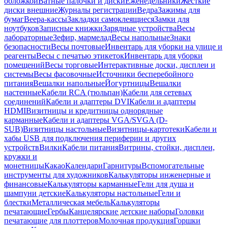
обложкой
Ватные палочки и диски
Еженедельники
Жесткие
диски внешние
Журналы регистрации
Ведра
Зажимы для
бумаг
Веера-кассы
Закладки самоклеящиеся
Замки для
ноутбуков
Записные книжки
Зарядные устройства
Весы
лабораторные
Зефир, мармелад
Весы напольные
Знаки
безопасности
Весы почтовые
Инвентарь для уборки на улице и
реагенты
Весы с печатью этикеток
Инвентарь для уборки
помещений
Весы торговые
Интерактивные доски, дисплеи и
системы
Весы фасовочные
Источники бесперебойного
питания
Вешалки напольные
Йогуртницы
Вешалки
настенные
Кабели RCA (тюльпан)
Кабели для сетевых
соединений
Кабели и адаптеры DVI
Кабели и адаптеры
HDMI
Визитницы и кредитницы однорядные
карманные
Кабели и адаптеры VGA/SVGA (D-
SUB)
Визитницы настольные
Визитницы-картотеки
Кабели и
хабы USB для подключения периферии и других
устройств
Вилки
Кабели питания
Витрины, стойки, дисплеи,
кружки и
монетницы
Какао
Календари
Гарнитуры
Вспомогательные
инструменты для художников
Калькуляторы инженерные и
финансовые
Калькуляторы карманные
Гели для душа и
шампуни детские
Калькуляторы настольные
Гели и
блестки
Металлическая мебель
Калькуляторы
печатающие
Гербы
Канцелярские детские наборы
Головки
печатающие для плоттеров
Молочная продукция
Горшки