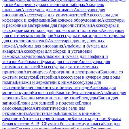
досок
Акварель художественная в наборах
Акварель
школьная
Аксессуары для минимоек
Аксессуары для
рисования
Аксессуары для уничтожителей
Аксессуары для
кофеварок и кофемашин
Банковское оборудование
Аксессуары
и расходные материалы для пароочистителей
Аксессуары и
расходные материалы для пылесосов и полотеров
Аксессуары
для оптических приборов
Аксессуары и расходные материалы
для стеклоочистителей
Аксессуары для подарочных
ножей
Альбомы для рисования
Альбомы и бумага для
акварели
Аксессуары для сборки и установки
рамок
Калькуляторы
Альбомы и бумага для графики и
эскизов
Альбомы и бумага для пастели
Аксессуары для
штампов и печатей
Аксессуары для этикеточных
принтеров
Антивирусы
Аэрогрили и электропечи
Баллоны со
сжатым воздухом
Батарейки
Аксессуары к кулерам для воды,
помпы
Бейджи и держатели к ним
Акссесуары для
растений
Бизнес-блокноты и бизнес-тетради
Альбомы для
монет и купюр
Бизнес-софт
Бланки бухгалтерские
Альбомы для
черчения
Бланки медицинские детские
Блендеры
Блоки для
записей
Блоки для записей в подставке
Блоки
самоклеящиеся
Антисептические гели для
рук
Блокноты
Антистеплеры
Блокноты в книжном
переплете
Аптечка первой помощи
Блокноты детские
Бумага
белая классов А, В, С
Бумага белая премиум класса
Баки для
мусора
Бумага для широкоформатной печати
Бандероли,