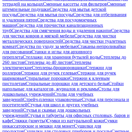
тетрадей на кольцах
Сменные кассеты для фильтров
Сменные
штемпельные подушки
Средства для мытья детской
посуды
Средства для мытья посуды
Средства для отбеливания
и удаления пятен
Средства для посудомоечных
машин
Средства для прочистки канализационных
труб
Средства для смягчения воды и удаления накипи
Средства
для чистки ковров и мягкой мебели
Средства для чистки
металлических поверхностей
Средства для чистки туалетных
комнат
Средства по уходу за мебелью
Стаканы-непроливайки
для рисования
Станки и иглы для архивного
переплета
Стеллажи для хранения бутылей воды
Степлеры до
260 листов
Степлеры до 40 листов
Степлеры
электрические
Степлеры-брошюровщики
Стержни для
роллеров
Стержни для ручек гелевые
Стержни для ручек
шариковые
Стиральные порошки
Стержни к клеевым
пистолетам
Стиральные порошки для детского белья
Стойки
напольные для каталогов, журналов и рекламы
Столы для
дошкольных учреждений
Столы для учебных
заведений
Стрейч-пленки упаковочные
Стулья для персонала и
посетителей
Стулья для школ и других учебных
заведений
Стулья и скамьи для дошкольных
учреждений
Стулья и табуреты для офисных столовых, баров и
кафе
Стяжки (хомуты)
Сумки из натуральной кожи
Сумки
инкассаторские и мешки для монет
Сушилки для
продуктов
Сушилки для столовых приборов и посуды
Счетные